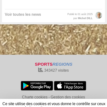
Voir toutes les news
Publié le
01 août 2025
par
Michel DILL
SPORTS
REGIONS
343427
visites
Charte cookies
Gestion des cookies
Informations légales
Signaler un contenu inapproprié
Ce site utilise des cookies et vous donne le contrôle sur ceux