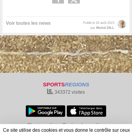
Voir toutes les news
Publié le
26 août 2023
par
Michel DILL
SPORTS
REGIONS
343372
visites
Charte cookies
Gestion des cookies
Ce site utilise des cookies et vous donne le contrôle sur ceux
Informations légales
Signaler un contenu inapproprié