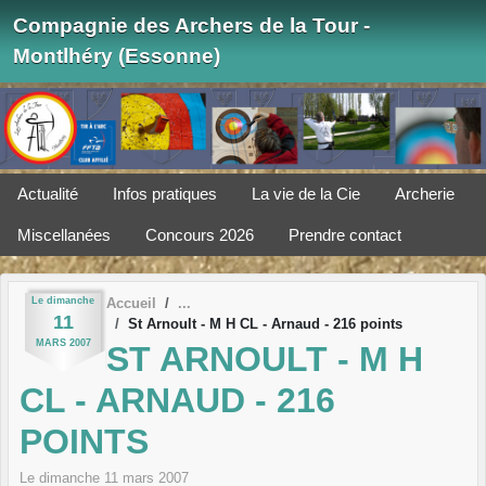
Panneau de gestion des cookies
Compagnie des Archers de la Tour -
Montlhéry (Essonne)
Actualité
Infos pratiques
La vie de la Cie
Archerie
Miscellanées
Concours 2026
Prendre contact
Le
dimanche
Accueil
11
St Arnoult - M H CL - Arnaud - 216 points
MARS
2007
ST ARNOULT - M H
CL - ARNAUD - 216
POINTS
Le
dimanche
11
mars
2007