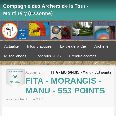
Panneau de gestion des cookies
Compagnie des Archers de la Tour -
Montlhéry (Essonne)
Actualité
Infos pratiques
La vie de la Cie
Archerie
Miscellanées
Concours 2026
Prendre contact
Le
dimanche
Accueil
FITA - MORANGIS - Manu - 553 points
06
FITA - MORANGIS -
MAI
2007
MANU - 553 POINTS
Le
dimanche
06
mai
2007