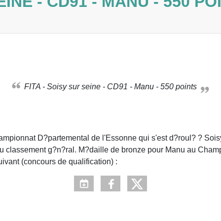
EINE - CD91 - MANU - 550 PO
FITA - Soisy sur seine - CD91 - Manu - 550 points
ionnat D?partemental de l'Essonne qui s'est d?roul? ? Soisy su
me au classement g?n?ral. M?daille de bronze pour Manu au Cha
vant (concours de qualification) :