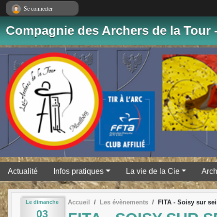
Panneau de gestion des cookies
Se connecter
Compagnie des Archers de la Tour 
Actualité
Infos pratiques
La vie de la Cie
Arch
Accueil
Les évènements
FITA - Soisy sur se
Le
dimanche
03