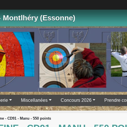
- Montlhéry (Essonne)
erie
Miscellanées
Concours 2026
Prendre co
ine - CD91 - Manu - 550 points