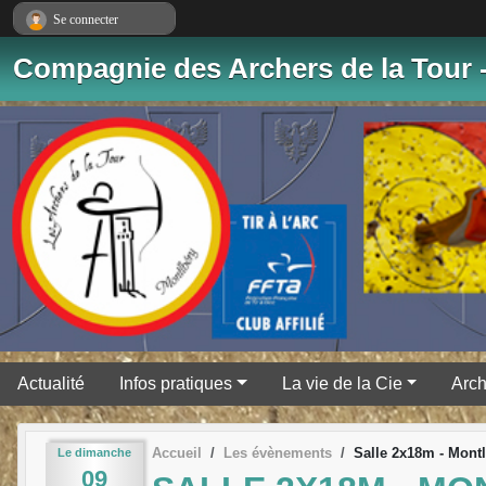
Panneau de gestion des cookies
Se connecter
Compagnie des Archers de la Tour 
Actualité
Infos pratiques
La vie de la Cie
Arch
Accueil
Les évènements
Salle 2x18m - Montlh
Le
dimanche
09