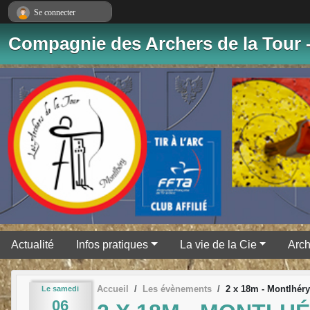
Panneau de gestion des cookies
Se connecter
Compagnie des Archers de la Tour 
Actualité
Infos pratiques
La vie de la Cie
Arch
Accueil
Les évènements
2 x 18m - Montlhéry
Le
samedi
06