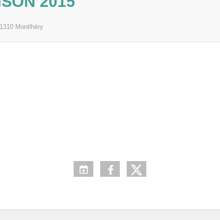
ISON 2015
1310
Montlhéry