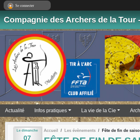
Panneau de gestion des cookies
Se connecter
Compagnie des Archers de la Tour 
Actualité
Infos pratiques
La vie de la Cie
Arch
Accueil
Les évènements
Fête de fin de sais
Le
dimanche
07