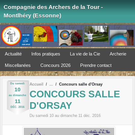
Panneau de gestion des cookies
Compagnie des Archers de la Tour -
Montlhéry (Essonne)
Actualité
Infos pratiques
La vie de la Cie
Archerie
Miscellanées
Concours 2026
Prendre contact
Du
samedi
Accueil
Concours salle d'Orsay
10
CONCOURS SALLE
au
dimanche
11
D'ORSAY
DÉC.
2016
Du
samedi
10
au
dimanche
11
déc.
2016