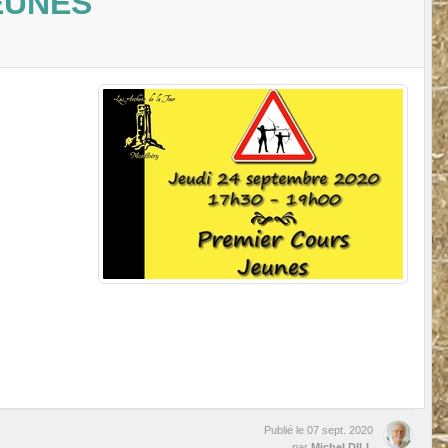
EUNES
Publié le
07 sept. 2020
par
Michel DILL