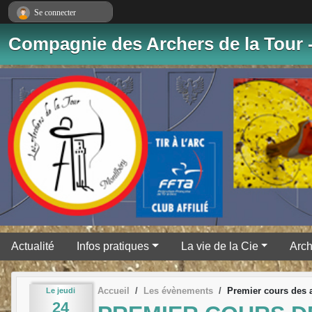
Panneau de gestion des cookies
Se connecter
Compagnie des Archers de la Tour 
Actualité
Infos pratiques
La vie de la Cie
Arch
Accueil
Les évènements
Premier cours des 
Le
jeudi
24