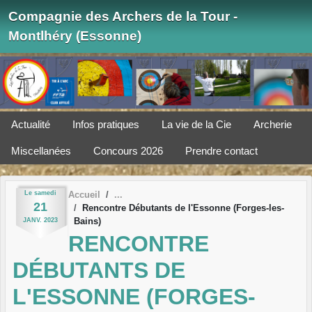
Panneau de gestion des cookies
Compagnie des Archers de la Tour -
Montlhéry (Essonne)
Actualité
Infos pratiques
La vie de la Cie
Archerie
Miscellanées
Concours 2026
Prendre contact
Le
samedi
Accueil
21
Rencontre Débutants de l'Essonne (Forges-les-
Bains)
JANV.
2023
RENCONTRE
DÉBUTANTS DE
L'ESSONNE (FORGES-