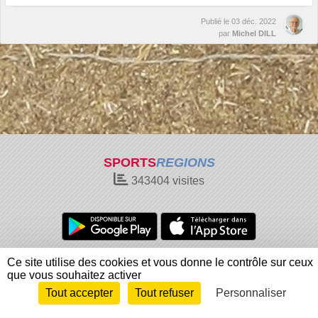
Publié le
03 déc. 2022
par
Michel DILL
SPORTS
REGIONS
343404
visites
Charte cookies
Gestion des cookies
Ce site utilise des cookies et vous donne le contrôle sur ceux
que vous souhaitez activer
Informations légales
Signaler un contenu inapproprié
Tout accepter
Tout refuser
Personnaliser
Envie de participer ?
Connexion